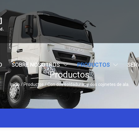
O
SOBRE NOSOTROS
PRODUCTOS
SER
Productos
Inicio
/
Productos
/
Con dos soldaduras y dos cojinetes de ala.