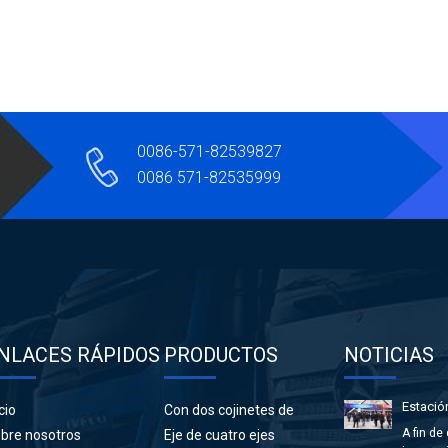
0086-571-82539827
0086 571-82535999
NLACES RÁPIDOS
PRODUCTOS
NOTICIAS
cio
Con dos cojinetes de
deslizamiento circular y dos
A fin de
bre nosotros
Eje de cuatro ejes