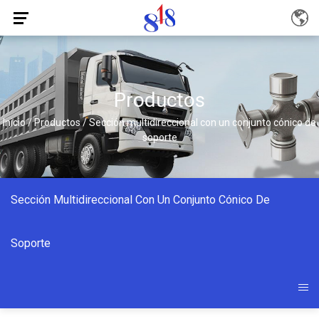
Productos
Inicio
/
Productos
/
Sección multidireccional con un conjunto cónico de
soporte
Sección Multidireccional Con Un Conjunto Cónico De
Soporte