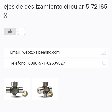
ejes de deslizamiento circular 5-72185
X
0
Email :
web@xsjbearing.com
Teléfono : 0086-571-82539827