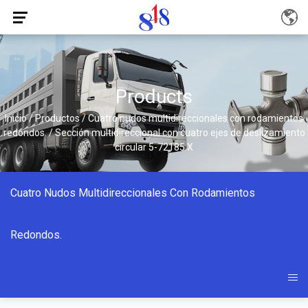
Products
Inicio
/
Productos
/
Cuatro nudos multidireccionales con rodamientos
redondos.
/
Sección multidireccional con cuatro ejes de deslizamiento
circular 5-72185 X
Cuatro Nudos Multidireccionales Con Rodamientos
Redondos.