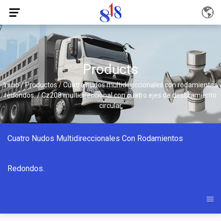
Products
Inicio
/
Productos
/
Cuatro nudos multidireccionales con rodamientos
redondos.
/
Cz208 multidireccional con cuatro ejes de deslizamiento
circular
Cuatro Nudos Multidireccionales Con Rodamientos
Redondos.