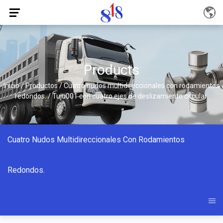
Products
Inicio
/
Productos
/
Cuatro nudos multidireccionales con rodamientos
redondos.
/
Tuju001 con cuatro ejes de deslizamiento circular.
Cuatro Nudos Multidireccionales Con Rodamientos
Redondos.